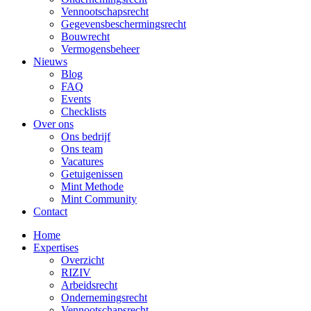
Vennootschapsrecht
Gegevensbeschermingsrecht
Bouwrecht
Vermogensbeheer
Nieuws
Blog
FAQ
Events
Checklists
Over ons
Ons bedrijf
Ons team
Vacatures
Getuigenissen
Mint Methode
Mint Community
Contact
Home
Expertises
Overzicht
RIZIV
Arbeidsrecht
Ondernemingsrecht
Vennootschapsrecht