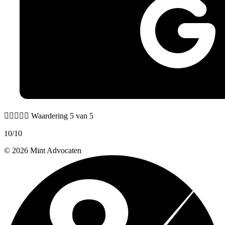





Waardering 5 van 5
10/10
© 2026 Mint Advocaten