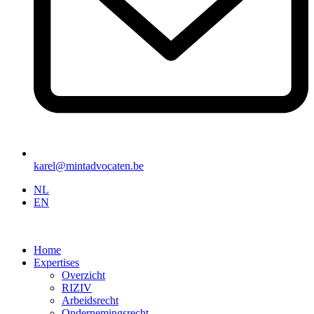
karel@mintadvocaten.be
NL
EN
Home
Expertises
Overzicht
RIZIV
Arbeidsrecht
Ondernemingsrecht